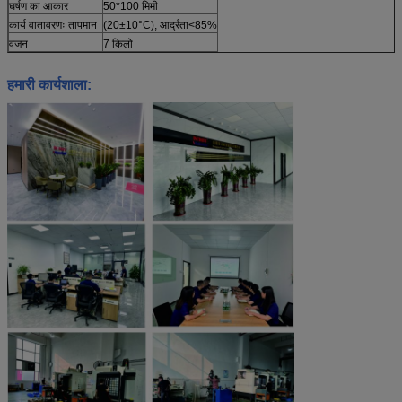
घर्षण का आकार
50*100 मिमी
कार्य वातावरणः तापमान
(20±10°C), आर्द्रता<85%
वजन
7 किलो
हमारी कार्यशाला: