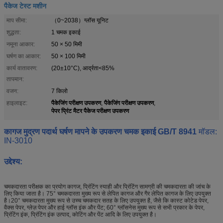
पैकेज टेस्ट मशीन
माप सीमा:
（0~2038）ग्लॉस यूनिट
शुद्धता:
1 चमक इकाई
नमूना आकार:
50 × 50 मिमी
घर्षण का आकार:
50 × 100 मिमी
कार्य वातावरण:
(20±10°C), आर्द्रता<85%
तापमान:
वजन:
7 किलो
पैकेजिंग परीक्षण उपकरण
पैकेजिंग परीक्षण उपकरण
हाइलाइट:
,
,
पेपर प्रिंट मैटर पैकेज परीक्षण उपकरण
कागज मुद्रण पदार्थ घर्षण मापने के उपकरण चमक इकाई GB/T 8941
मॉडल:
IN-3010
उद्देश्य:
चमकदारता परीक्षक का प्रयोग कागज, प्रिंटिंग स्याही और प्रिंटिंग सामग्री की चमकदारता की जांच के
लिए किया जाता है। 75° चमकदारता मुख्य रूप से लेपित कागज और गैर लेपित कागज के लिए उपयुक्त
है।20° चमकदारता मुख्य रूप से उच्च चमकदार सतह के लिए उपयुक्त है, जैसे कि कास्ट कोटेड पेपर,
वैक्स पेपर, ग्लेज़ पेपर और हाई ग्लॉस इंक और पेंट; 60° ग्लॉसनेस मुख्य रूप से सभी प्रकार के पेपर,
प्रिंटिंग इंक, प्रिंटिंग इंक उत्पाद, कोटिंग और पेंट आदि के लिए उपयुक्त है।