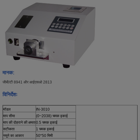
मानक:
जीबी/टी 8941 और आईएसओ 2813
विनिर्देशः
मॉडल
IN-3010
माप सीमा
(0~2038) चमक इकाई
माप की दोहराने की क्षमता
0.5 चमक इकाई
सटीकता
1 चमक इकाई
नमूने का आकार
50*50 मिमी