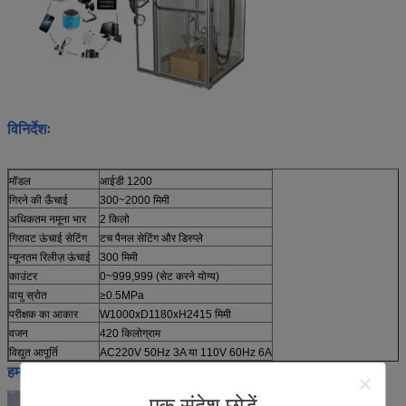
विनिर्देशः
मॉडल
आईडी 1200
गिरने की ऊँचाई
300~2000 मिमी
अधिकतम नमूना भार
2 किलो
गिरावट ऊंचाई सेटिंग
टच पैनल सेटिंग और डिस्प्ले
न्यूनतम रिलीज़ ऊंचाई
300 मिमी
काउंटर
0~999,999 (सेट करने योग्य)
वायु स्रोत
≥0.5MPa
परीक्षक का आकार
W1000xD1180xH2415 मिमी
वजन
420 किलोग्राम
विद्युत आपूर्ति
AC220V 50Hz 3A या 110V 60Hz 6A
हमारी कार्यशाला: