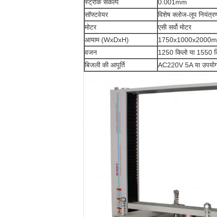
स्ट्रोक संकल्प
0.001mm
सॉफ्टवेयर
विशेष क्लोज-लूप नियंत्र
मोटर
एसी सर्वो मोटर
आयाम (WxDxH)
1750x1000x2000m
वजन
1250 किलो या 1550 क
बिजली की आपूर्ति
AC220V 5A या उपयोगकर्ता