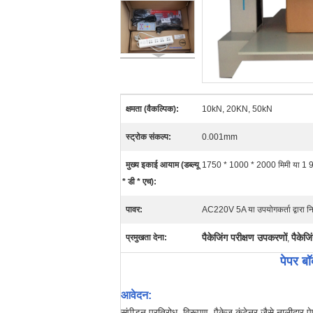
क्षमता (वैकल्पिक):
10kN, 20KN, 50kN
स्ट्रोक संकल्प:
0.001mm
मुख्य इकाई आयाम (डब्ल्यू
1750 * 1000 * 2000 मिमी या 1 
* डी * एच):
पावर:
AC220V 5A या उपयोगकर्ता द्वारा निर्
पैकेजिंग परीक्षण उपकरणों
पैकेज
प्रमुखता देना:
,
पेपर बॉ
आवेदन:
संपीड़न प्रतिरोध, विरूपण, पैकेज कंटेनर जैसे नालीदार 