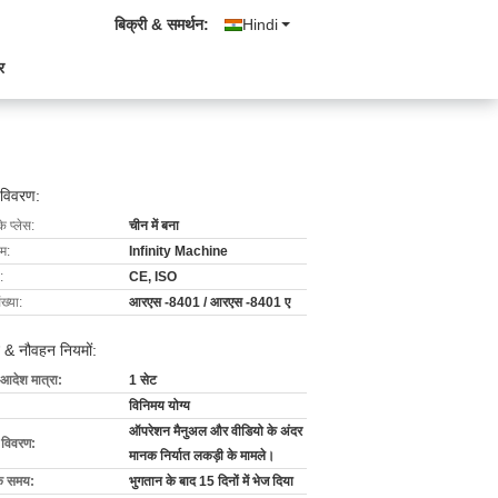
बिक्री & समर्थन:
Hindi
र
 विवरण:
के प्लेस:
चीन में बना
ाम:
Infinity Machine
:
CE, ISO
ख्या:
आरएस -8401 / आरएस -8401 ए
 & नौवहन नियमों:
 आदेश मात्रा:
1 सेट
विनिमय योग्य
ऑपरेशन मैनुअल और वीडियो के अंदर
ग विवरण:
मानक निर्यात लकड़ी के मामले।
के समय:
भुगतान के बाद 15 दिनों में भेज दिया