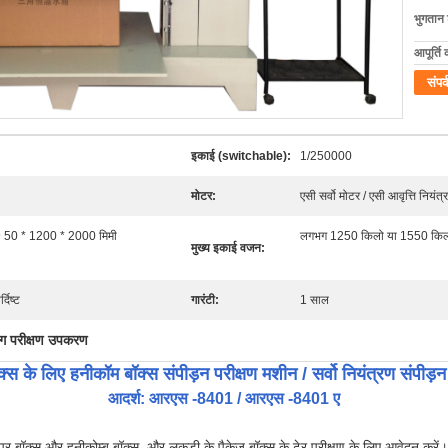
भुगतान शर
आपूर्ति 
संपर्
इकाई (switchable):
1/250000
मोटर:
एसी सर्वो मोटर / एसी आवृत्ति नियंत
9 50 * 1200 * 2000 मिमी
लगभग 1250 किलो या 1550 किलो
मुख्य इकाई वजन:
दिष्ट
गारंटी:
1 साल
िंग परीक्षण उपकरण
क्स के लिए हनीकॉम बॉक्स संपीड़न परीक्षण मशीन / सर्वो नियंत्रण संपीड़न
आदर्श: आरएस -8401 / आरएस -8401 ए
पेपर बॉक्स और हनीकोम्ब बॉक्स, और लकड़ी के पैकेज बॉक्स के ढेर परीक्षण के लिए आवेदन करें।