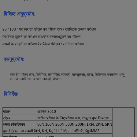
विशिष्ट अनुप्रयोग:
90 / 180 ° पर रबर टेप छीलने का परीक्षण रबर / प्लास्टिक तन्यता परीक्षण
प्लास्टिक झुकने का परीक्षण तार/प्लेट तन्यता/झुकने का परीक्षण
कपड़ों के फाड़ने का परीक्षण पेय पैकेज संपीड़न / फटने का परीक्षण
ए
अनुप्रयोग:
रबर टेप, मोटर कार, सिरेमिक, कम्पोजिट सामग्री, वास्तुकला, खाद्य, चिकित्सा उपकरण, धातु,
कागज, प्लास्टिक, वस्त्र, लकड़ी, संचार।
विनिर्देशः
मॉडल
आरएस-8010
उद्देश्य
सटीक परीक्षण के लिए परीक्षण कक्ष, कंप्यूटर द्वारा नियंत्रण
क्षमता (वैकल्पिक)
50N,100N,200N,500N,200N, 1KN, 2KN, 5KN
इकाई (बदली जा सकती है)
N, KN, Kgf, Lbf, Mpa,Lbf/In2, Kgf/MM2