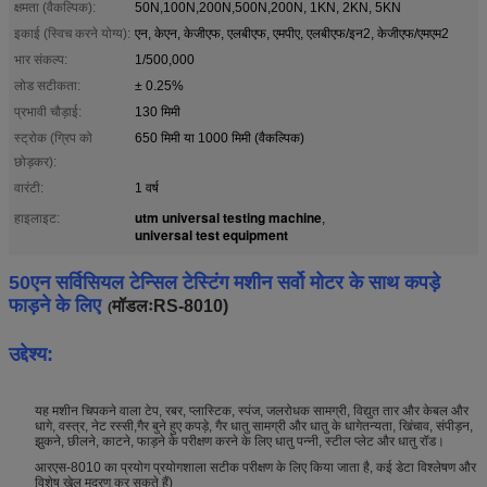
क्षमता (वैकल्पिक):
50N,100N,200N,500N,200N, 1KN, 2KN, 5KN
इकाई (स्विच करने योग्य):
एन, केएन, केजीएफ, एलबीएफ, एमपीए, एलबीएफ/इन2, केजीएफ/एमएम2
भार संकल्प:
1/500,000
लोड सटीकता:
± 0.25%
प्रभावी चौड़ाई:
130 मिमी
स्ट्रोक (ग्रिप को
650 मिमी या 1000 मिमी (वैकल्पिक)
छोड़कर):
वारंटी:
1 वर्ष
utm universal testing machine
हाइलाइट:
,
universal test equipment
50एन सर्विसियल टेन्सिल टेस्टिंग मशीन सर्वो मोटर के साथ कपड़े
फाड़ने के लिए
मॉडलःRS-8010)
(
उद्देश्य:
यह मशीन चिपकने वाला टेप, रबर, प्लास्टिक, स्पंज, जलरोधक सामग्री, विद्युत तार और केबल और
धागे, वस्त्र, नेट रस्सी,गैर बुने हुए कपड़े, गैर धातु सामग्री और धातु के धागेतन्यता, खिंचाव, संपीड़न,
झुकने, छीलने, काटने, फाड़ने के परीक्षण करने के लिए धातु पन्नी, स्टील प्लेट और धातु रॉड।
आरएस-8010 का प्रयोग प्रयोगशाला सटीक परीक्षण के लिए किया जाता है, कई डेटा विश्लेषण और
विशेष खेल मुद्रण कर सकते हैं)