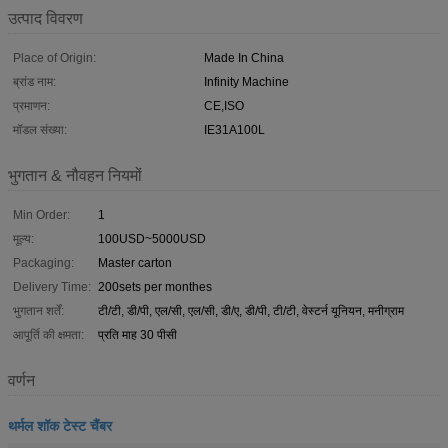
उत्पाद विवरण
Place of Origin:
Made In China
ब्रांड नाम:
Infinity Machine
प्रमाणन:
CE,ISO
मॉडल संख्या:
IE31A100L
भुगतान & नौवहन नियमों
Min Order:
1
मूल्य:
100USD~5000USD
Packaging:
Master carton
Delivery Time:
200sets per monthes
भुगतान शर्तें:
टी/टी, डी/पी, एल/सी, एल/सी, डी/ए, डी/पी, टी/टी, वेस्टर्न यूनियन, मनीग्राम
आपूर्ति की क्षमता:
प्रति माह 30 पीसी
वर्णन
थर्मल शॉक टेस्ट चैंबर