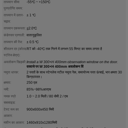
तापमान सीमा
-55℃ ~ +150℃
पुनर्प्राप्ति समय:
तापमान में उतार-
± 1 ℃
चढ़ाव:
तापमान एकरूपता:
≦2.0℃
कंडेनसर प्रणाली:
वातानुकूलित
तापमान की रेंज:
± 0.5 ℃
शीतलन दर (कोल्ड
RT को -40℃ तक गिरने में लगभग 55 मिनट का समय लगता है
स्टोरेज क्षेत्र):
अवलोकन खिड़की:
Install a W 300×H 400mm observation window on the door.
दरवाजे पर W 300×H 400mm अवलोकन विं
नमूना धारक:
2 परतों के साथ स्टेनलेस स्टील नमूना रैक, समायोज्य परत ऊंचाई, भार क्षमता 30
किग्रा/परत।
क्षमता:
250 एल
नमी:
85%~98%आरएच
नमक स्प्रे
1.0 ~ 2.0 मिली / 80 सेमी 2 / एच
सबसाइड:
टेस्ट रूम का
900x600x450 मिमी
आकार:
मशीन का आकार:
1460x910x1280मिमी