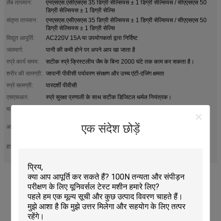
लैब तापमान:
एनएसएस.एसीएसएस 35 डिग्री सेल्सियस ± 1 डिग्री सेल्सियस / सीएएसएस 50
डिग्री सेल्सियस ± 1 डिग्री सेल्सि
संतृप्त तापमान:
एनएसएस.एसीएसएस 35 डिग्री सेल्सियस ± 1 डिग्री सेल्सियस / सीएएसएस 50
डिग्री सेल्सियस ± 1 डिग्री सेल्सि
विद्युत आपूर्ति:
AC220V 15A या उपयोगकर्ता द्वारा निर्दिष्ट
जलमार्ग:
पानी की कमी होने पर अपने आप खा जाता है
स्प्रे कार्य समय:
सटीक स्प्रे क्रिस्टलीय जैम के बिना 2000 घंटे तक काम कर सकता है।
शरीर की सामग्री:
जापानी पीवीसी पर्यावरण संरक्षण और उच्च एंटी-एजिंग क्षमता
स्प्रे सामग्री:
पारदर्शी पीवीसी
एसएसआर:
स्प्रे सुरक्षा प्रणाली के साथ सटीक डिजिटल थर्मल नियंत्रक।
मानकों:
GB/T5170.8, GB/T2423.17, ISO-3768 3769 3770, ASTM-B117
B268, JIS-D0201 H8502 H8610 K5400 Z2371
एक संदेश छोड़ें
आवेदन:
इस परीक्षक का उपयोग पेंट, प्लेटिंग, एनोडाइज्ड द्वारा संसाधित सामग्री के सतह
क्षरण प्रतिरोध परीक्षण क
प्रोग्राम करने योग्य नियंत्रित थर्मल शॉक परीक्षक
हाइलाइट:
,
थर्मल शॉक परीक्षक बिजली की आपूर्ति 50 हर्ट्ज
थर्मल शॉक परीक्षक पावर सप्लाई 50 हर्ट्ज के साथ