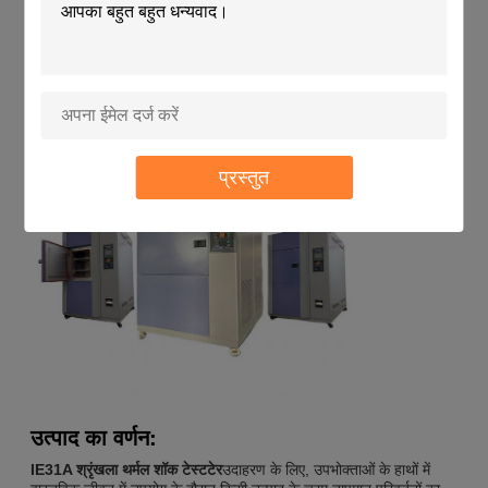
प्रोग्राम करने योग्य नियंत्रित वातावरण कक्ष तापमान
रेंज -55°C ️ +150°C
प्रोग्राम करने योग्य थर्मल शॉक परीक्षण कक्ष.pdf
प्रस्तुत
उत्पाद का वर्णन:
IE31A श्रृंखला
थर्मल शॉक टेस्ट
टेर
उदाहरण के लिए, उपभोक्ताओं के हाथों में