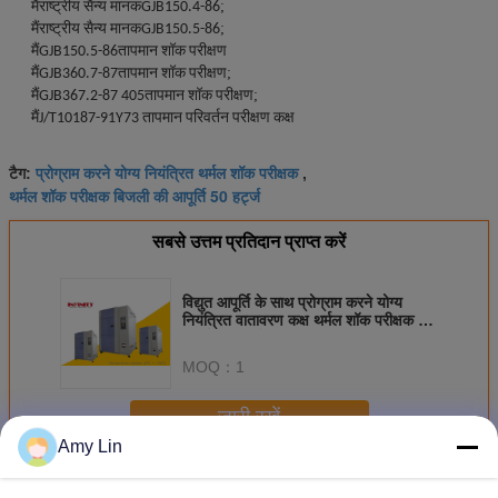
मैं
;
राष्ट्रीय सैन्य मानकGJB150.4-86
मैं
;
राष्ट्रीय सैन्य मानकGJB150.5-86
मैं
GJB150.5-86तापमान शॉक परीक्षण
मैं
;
GJB360.7-87तापमान शॉक परीक्षण
मैं
;
GJB367.2-87 405तापमान शॉक परीक्षण
मैं
J/T10187-91Y73 तापमान परिवर्तन परीक्षण कक्ष
प्रोग्राम करने योग्य नियंत्रित थर्मल शॉक परीक्षक
टैग:
,
थर्मल शॉक परीक्षक बिजली की आपूर्ति 50 हर्ट्ज
सबसे उत्तम प्रतिदान प्राप्त करें
विद्युत आपूर्ति के साथ प्रोग्राम करने योग्य
नियंत्रित वातावरण कक्ष थर्मल शॉक परीक्षक 50
हर्ट्ज तापमान रेंज -55 °C +150 °C
MOQ：
1
जारी रखें
Amy Lin
थर्मल शॉक टेस्ट चैंबर
अधिक