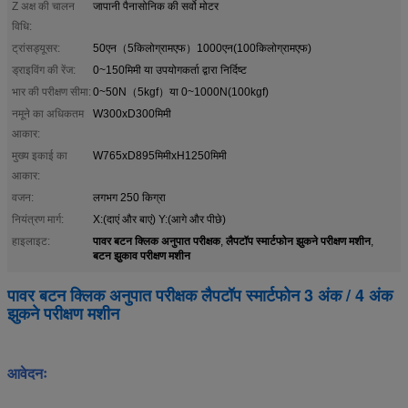
Z अक्ष की चालन
जापानी पैनासोनिक की सर्वो मोटर
विधि:
ट्रांसड्यूसर:
50एन（5किलोग्रामएफ）1000एन(100किलोग्रामएफ)
ड्राइविंग की रेंज:
0~150मिमी या उपयोगकर्ता द्वारा निर्दिष्ट
भार की परीक्षण सीमा:
0~50N（5kgf）या 0~1000N(100kgf)
नमूने का अधिकतम
W300xD300मिमी
आकार:
मुख्य इकाई का
W765xD895मिमीxH1250मिमी
आकार:
वजन:
लगभग 250 किग्रा
नियंत्रण मार्ग:
X:(दाएं और बाएं) Y:(आगे और पीछे)
पावर बटन क्लिक अनुपात परीक्षक
लैपटॉप स्मार्टफोन झुकने परीक्षण मशीन
हाइलाइट:
,
,
बटन झुकाव परीक्षण मशीन
पावर बटन क्लिक अनुपात परीक्षक लैपटॉप स्मार्टफोन 3 अंक / 4 अंक
झुकने परीक्षण मशीन
आवेदनः