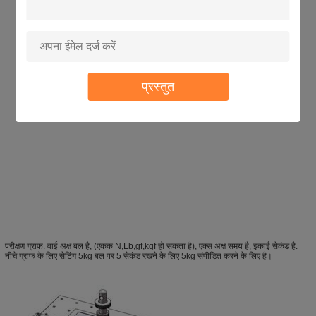
प्रस्तुत
परीक्षण ग्राफ. वाई अक्ष बल है, (एकक N,Lb,gf,kgf हो सकता है), एक्स अक्ष समय है, इकाई सेकंड है.
नीचे ग्राफ के लिए सेटिंग 5kg बल पर 5 सेकंड रखने के लिए 5kg संपीड़ित करने के लिए है।