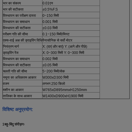
भार का संकल्प
0.01एन
भार की सटीकता
±0.5%F.S
विस्थापन का परीक्षण दायरा
0~150 मिमी
विस्थापन का समाधान
0.001 मिमी
विस्थापन की सटीकता
±0.03 मिमी
परीक्षण गति की सीमा
0.1~150 मिमी/मिनट
एक्स-वाई अक्ष की ड्राइविंग विधि
पैनासोनिक से सर्वो मोटर
नियंत्रण मार्ग
X: (दाएं और बाएं) Y: (आगे और पीछे)
ड्राइविंग रेंज
X: 0~300 मिमी Y: 0~300 मिमी
विस्थापन का समाधान
0.002 मिमी
विस्थापन की सटीकता
±0.05 मिमी
चलती गति की सीमा
5~200 मिमी/सेक
नमूना का अधिकतम आकार
W300xD300 मिमी
वजन
लगभग 250 किलो
मशीन का आकार
W765xD895mmxH1250mm
तालिका के साथ आकार
W1400xD900xH1900 मिमी
विशिष्ट अनुप्रयोग:
1बहु-बिंदु संपीड़नः