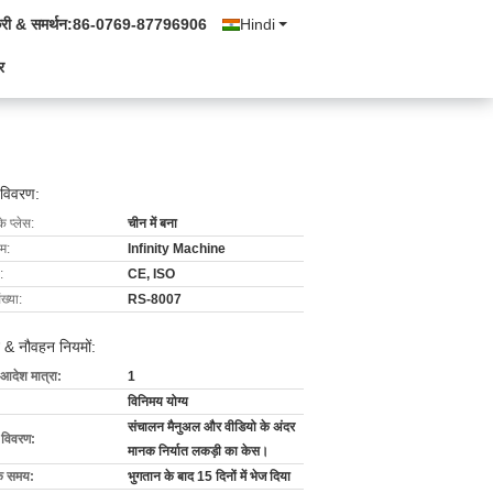
्री & समर्थन:
86-0769-87796906
Hindi
र
 विवरण:
के प्लेस:
चीन में बना
ाम:
Infinity Machine
:
CE, ISO
ख्या:
RS-8007
 & नौवहन नियमों:
 आदेश मात्रा:
1
विनिमय योग्य
संचालन मैनुअल और वीडियो के अंदर
ग विवरण:
मानक निर्यात लकड़ी का केस।
के समय:
भुगतान के बाद 15 दिनों में भेज दिया