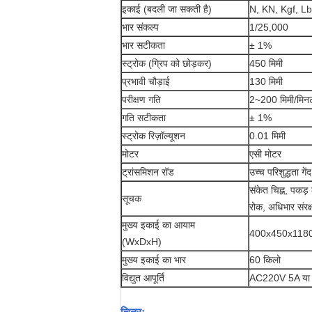
इकाई (बदली जा सकती है)
N, KN, Kgf, Lb
भार संकल्प
1/25,000
भार सटीकता
± 1%
स्ट्रोक (ग्रिप को छोड़कर)
450 मिमी
प्रभावी चौड़ाई
130 मिमी
परीक्षण गति
2~200 मिमी/मिनट
गति सटीकता
± 1%
स्ट्रोक रिज़ॉल्यूशन
0.01 मिमी
मोटर
एसी मोटर
ट्रांसमिशन रॉड
उच्च परिशुद्धता गेंद
संकेत चिह्न, पकड़ 
सूचक
रोक, अधिभार संरक
मुख्य इकाई का आयाम
400x450x1180 
(WxDxH)
मुख्य इकाई का भार
60 किलो
विद्युत आपूर्ति
AC220V 5A या उपयो