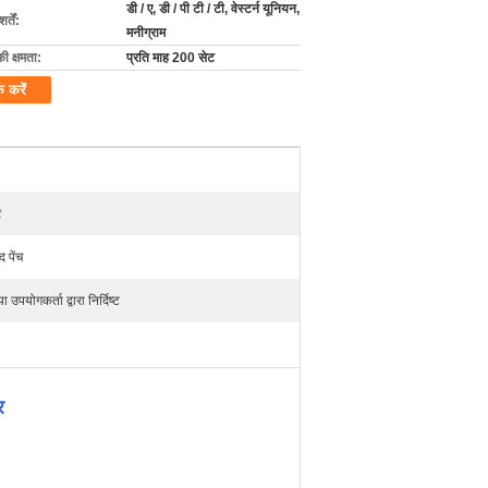
डी / ए, डी / पी टी / टी, वेस्टर्न यूनियन,
्तें:
मनीग्राम
की क्षमता:
प्रति माह 200 सेट
क करें
र
 पेंच
योगकर्ता द्वारा निर्दिष्ट
र