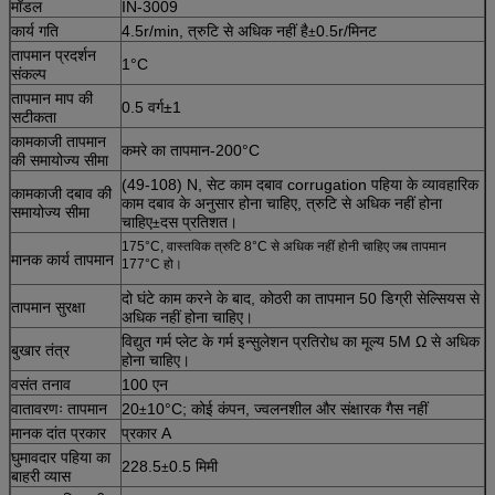
मॉडल
IN-3009
कार्य गति
4.5r/min, त्रुटि से अधिक नहीं है
0.5r/मिनट
±
तापमान प्रदर्शन
1°C
संकल्प
तापमान माप की
0.5 वर्ग±1
सटीकता
कामकाजी तापमान
कमरे का तापमान-200°C
की समायोज्य सीमा
(49-108) N, सेट काम दबाव corrugation पहिया के व्यावहारिक
कामकाजी दबाव की
काम दबाव के अनुसार होना चाहिए, त्रुटि से अधिक नहीं होना
समायोज्य सीमा
चाहिए
दस प्रतिशत।
±
175°C, वास्तविक त्रुटि 8°C से अधिक नहीं होनी चाहिए जब तापमान
मानक कार्य तापमान
177°C हो।
दो घंटे काम करने के बाद, कोठरी का तापमान 50 डिग्री सेल्सियस से
तापमान सुरक्षा
अधिक नहीं होना चाहिए।
विद्युत गर्म प्लेट के गर्म इन्सुलेशन प्रतिरोध का मूल्य 5M Ω से अधिक
बुखार तंत्र
होना चाहिए।
वसंत तनाव
100 एन
वातावरणः तापमान
20
10°C; कोई कंपन, ज्वलनशील और संक्षारक गैस नहीं
±
मानक दांत प्रकार
प्रकार A
घुमावदार पहिया का
228.5
0.5 मिमी
±
बाहरी व्यास