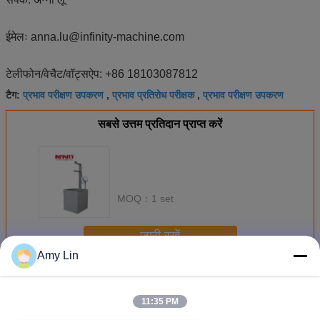
ईमेलः anna.lu@infinity-machine.com
टेलीफोन/वेचैट/वॉट्सऐप: +86 18103087812
प्रभाव परीक्षण उपकरण
प्रभाव प्रतिरोध परीक्षक
प्रभाव परीक्षण उपकरण
टैग:
,
,
सबसे उत्तम प्रतिदान प्राप्त करें
MOQ：
1 set
जारी रखें
Amy Lin
प्रभाव परीक्षण मशीन
अधिक
11:35 PM