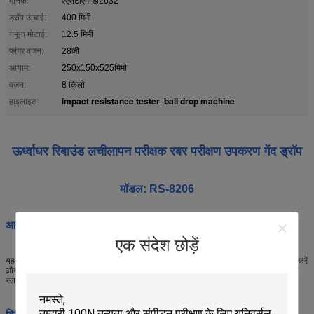
मानक:
एएसटीएम-डी2632
ड्रॉप ऊंचाई:
400 मिमी
नमूना मोटाई:
12.5 मिमी
प्लंगर वजन:
28जी
आयाम:
250x150x525मिमी
वजन:
8 किलो
impact resistance tester
ball drop machine
हाइलाइट:
,
ऊर्ध्वाधर रिबाउंड लचीलापन परीक्षक रबर परीक्षण उपकरण गेंद ड्रॉप
मॉडल: RS-8206
आवेदनः
एक संदेश छोड़ें
यह परीक्षक ऊर्ध्वाधर रिबाउंड द्वारा रबर की लचीलापन का परीक्षण करने के लिए है। परीक्षक को स्तरित करें
और नमूना के ऊपर एक दी गई ऊंचाई पर पिंपल उठाएं।पल्सर को उसके गाइडिंग रॉड पर स्वतंत्र रूप से
थ
थ
थ
स्लाइड करने के लिए छोड़ दें और फिर 4 के लिए औसत लोच ऊंचाई रिकॉर्ड करें
, 5
, और 6
प्रभाव।