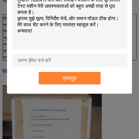
विनिर्देशः
मॉडल
RS-8206
मानक
ASTM-D2632
गिरने की ऊँचाई
400 मिमी
नमूने की मोटाई
12.5 मिमी
प्लंगर वजन
28 ग्राम
आयाम (WxDxH)
250x150x525 मिमी
वजन
8 किलो
पैकेजः
प्रस्तुत