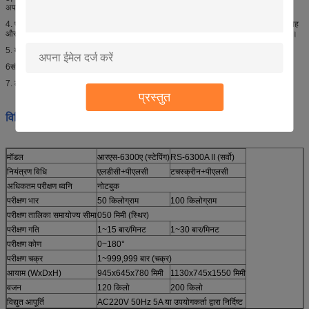
अपनाएं, स्विंग परीक्षण में सही कोण और गति प्रदर्शित कर सकते हैं।
4. परीक्षण पकड़ और परीक्षण सटीकता के प्रभाव को सुनिश्चित करने के लिए माइक्रो समायोजन समारोह
और अक्ष केंद्र मिलान समारोह के साथ, परीक्षण तालिका को ऊपर और नीचे ड्राइविंग मोटर को अपनाएं।
5. मोटर ड्राइवर को अपनाएं जो कम शोर, बड़ा टॉर्क, टिकाऊ उपयोग है।
6संतुलन बनाए रखने के लिए दोनों पक्षों से बल, स्थिर परीक्षण की स्थिति सुनिश्चित करने के लिए।
7. ठहराव समय, स्विंग गति सेट कर सकते हैं (खुला और बंद अलग गति पर सेट किया जा सकता है) ।
प्रस्तुत
विनिर्देशः
मॉडल
आरएस-6300ए (स्टेपिंग)
RS-6300A II (सर्वो)
नियंत्रण विधि
एलडीसी+पीएलसी
टचस्क्रीन+पीएलसी
अधिकतम परीक्षण ध्वनि
नोटबुक
परीक्षण भार
50 किलोग्राम
100 किलोग्राम
परीक्षण तालिका समायोज्य सीमा
050 मिमी (स्थिर)
परीक्षण गति
1~15 बार/मिनट
1~30 बार/मिनट
परीक्षण कोण
0~180°
परीक्षण चक्र
1~999,999 बार (चक्र)
आयाम (WxDxH)
945x645x780 मिमी
1130x745x1550 मिमी
वजन
120 किलो
200 किलो
विद्युत आपूर्ति
AC220V 50Hz 5A या उपयोगकर्ता द्वारा निर्दिष्ट