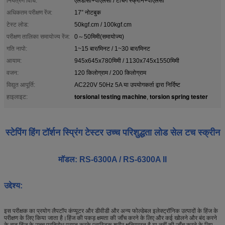
नियंत्रण विधि:
एलडीसी+पीएलसी / टचिंग स्क्रीन+पीएलसी
अधिकतम परीक्षण रेंज:
17” नोटबुक
टेस्ट लोड:
50kgf.cm / 100kgf.cm
परीक्षण तालिका समायोज्य रेंज:
0～50मिमी(समायोज्य)
गति नापो:
1~15 बार/मिनट / 1~30 बार/मिनट
आयाम:
945x645x780मिमी / 1130x745x1550मिमी
वजन:
120 किलोग्राम / 200 किलोग्राम
विद्युत आपूर्ति:
AC220V 50Hz 5A या उपयोगकर्ता द्वारा निर्दिष्ट
torsional testing machine
torsion spring tester
हाइलाइट:
,
स्टेपिंग हिंग टॉर्शन स्प्रिंग टेस्टर उच्च परिशुद्धता लोड सेल टच स्क्रीन
मॉडल: RS-6300A / RS-6300A II
उद्देश्य:
इस परीक्षक का प्रयोग लैपटॉप कंप्यूटर और डीवीडी और अन्य फोल्डेबल इलेक्ट्रॉनिक उत्पादों के हिंज के
परीक्षण के लिए किया जाता है।हिंज की पकड़ क्षमता की जाँच करने के लिए और कई खोलने और बंद करने
के बाद हिंज के उच्च प्रतिरोध प्राप्त करके प्लास्टिक शरीर क्षतिग्रस्त है या नहीं की जाँच करने के लिए.