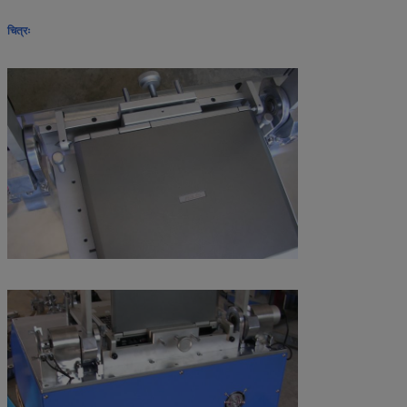
चित्रः