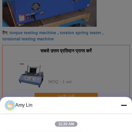
torque testing machine
torsion spring tester
टैग:
,
,
torsional testing machine
सबसे उत्तम प्रतिदान प्राप्त करें
MOQ：
1 set
जारी रखें
Amy Lin
मरोड़ परीक्षण मशीन
अधिक
11:20 AM