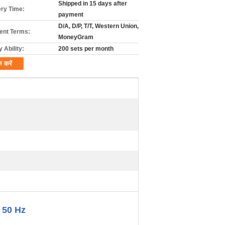
Shipped in 15 days after
ery Time:
payment
D/A, D/P, T/T, Western Union,
nt Terms:
MoneyGram
 Ability:
200 sets per month
क करें
 V 50 Hz