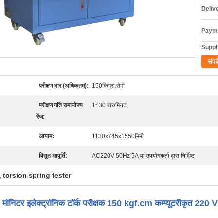
Deliv
Payme
Supply
संपर्
परीक्षण भार (अधिकतम):
150किग्रा.सेमी
परीक्षण गति समायोज्य
1~30 बार/मिनट
रेंज:
आयाम:
1130x745x1550मिमी
विद्युत आपूर्ति:
AC220V 50Hz 5A या उपयोगकर्ता द्वारा निर्दिष्ट
torsion spring tester
,
मॉनिटर इलेक्ट्रॉनिक टॉर्क परीक्षक 150 kgf.cm कम्प्यूटरीकृत 220