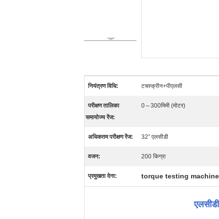
नियंत्रण विधि:
टचस्क्रीन+पीएलसी
परीक्षण तालिका
0～300मिमी (मोटर)
समायोज्य रेंज:
अधिकतम परीक्षण रेंज:
32” एलसीडी
वजन:
200 किग्रा
torque testing machine
प्रमुखता देना:
एलसीडी 