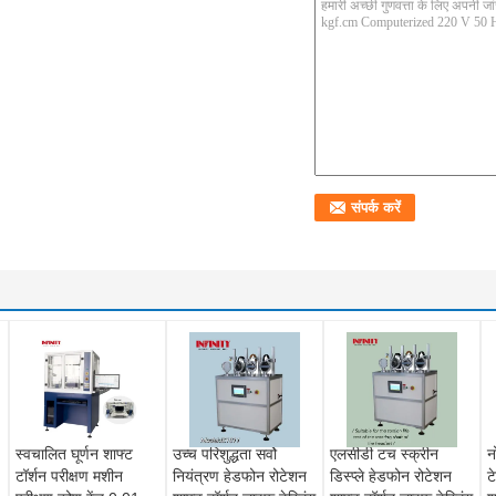
स्वचालित घूर्णन शाफ्ट
उच्च परिशुद्धता सर्वो
एलसीडी टच स्क्रीन
न
टॉर्शन परीक्षण मशीन
नियंत्रण हेडफोन रोटेशन
डिस्प्ले हेडफोन रोटेशन
ट