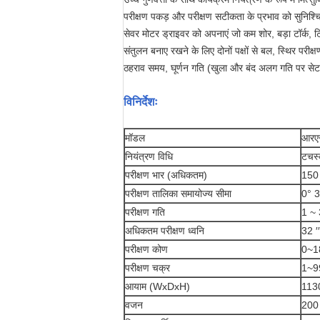
परीक्षण पकड़ और परीक्षण सटीकता के प्रभाव को सुनिश्
सेवर मोटर ड्राइवर को अपनाएं जो कम शोर, बड़ा टॉर्क,
संतुलन बनाए रखने के लिए दोनों पक्षों से बल, स्थिर परीक
ठहराव समय, घूर्णन गति (खुला और बंद अलग गति पर सेट
विनिर्देशः
मॉडल
आरए
नियंत्रण विधि
टचस्
परीक्षण भार (अधिकतम)
150 
परीक्षण तालिका समायोज्य सीमा
0° 3
परीक्षण गति
1 ~ 
अधिकतम परीक्षण ध्वनि
32 ′
परीक्षण कोण
0~1
परीक्षण चक्र
1~99
आयाम (WxDxH)
113
वजन
200