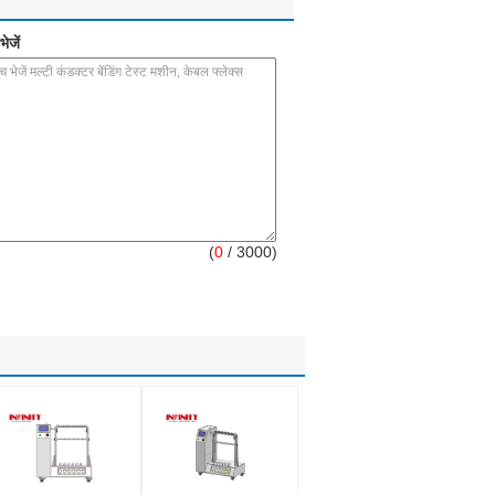
ेजें
(
0
/ 3000)