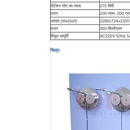
रोटेशन प्लेट का व्यास
275 मिमी
वजन
100 ग्राम, 200 ग्र
आयाम (WxDxH)
1280x724x1320 
वजन
350 किलोग्राम
विद्युत आपूर्ति
AC220V 50Hz 5A या उ
चित्रः