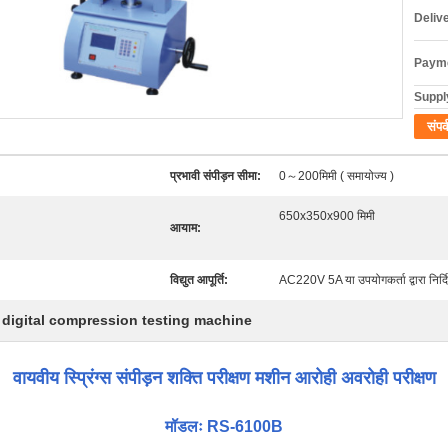
Deliv
Payme
Supply
संपर्
प्रभावी संपीड़न सीमा:
0～200मिमी ( समायोज्य )
650x350x900 मिमी
आयाम:
विद्युत आपूर्ति:
AC220V 5A या उपयोगकर्ता द्वारा निर्दि
digital compression testing machine
,
वायवीय स्प्रिंग्स संपीड़न शक्ति परीक्षण मशीन आरोही अवरोही परीक्षण
मॉडलः RS-6100B