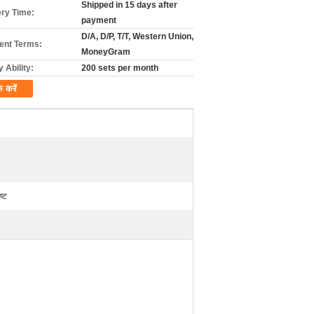
Shipped in 15 days after
ery Time:
payment
D/A, D/P, T/T, Western Union,
nt Terms:
MoneyGram
 Ability:
200 sets per month
क करें
ष्ट