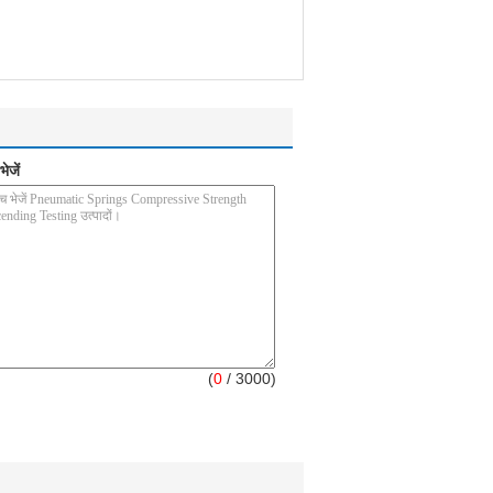
ेजें
(
0
/ 3000)