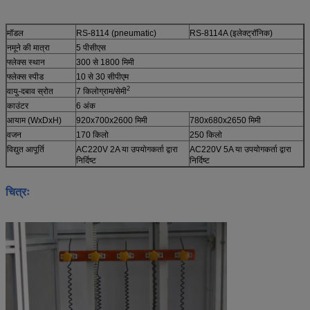
मॉडल
RS-8114 (pneumatic)
RS-8114A (इलेक्ट्रॉनिक)
नमूने की मात्रा
5 पीसीएस
फ्लेक्स स्थान
300 से 1800 मिमी
फ्लेक्स स्पीड
10 से 30 सीपीएम
2
वायु-दबाव स्रोत
7 किलोग्राम/सेमी
काउंटर
6 अंक
आयाम (WxDxH)
920x700x2600 मिमी
780x680x2650 मिमी
वजन
170 किलो
250 किलो
विद्युत आपूर्ति
AC220V 2A या उपयोगकर्ता द्वारा
AC220V 5A या उपयोगकर्ता द्वारा
निर्दिष्ट
निर्दिष्ट
चित्रः