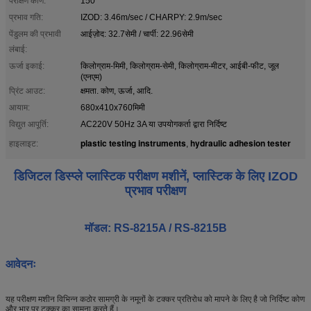
परीक्षण कोण:
150°
प्रभाव गति:
IZOD: 3.46m/sec / CHARPY: 2.9m/sec
पेंडुलम की प्रभावी
आईज़ोद: 32.7सेमी / चार्पी: 22.96सेमी
लंबाई:
ऊर्जा इकाई:
किलोग्राम-मिमी, किलोग्राम-सेमी, किलोग्राम-मीटर, आईबी-फीट, जूल
(एनएम)
प्रिंट आउट:
क्षमता. कोण, ऊर्जा, आदि.
आयाम:
680x410x760मिमी
विद्युत आपूर्ति:
AC220V 50Hz 3A या उपयोगकर्ता द्वारा निर्दिष्ट
plastic testing instruments
hydraulic adhesion tester
हाइलाइट:
,
डिजिटल डिस्प्ले प्लास्टिक परीक्षण मशीनें, प्लास्टिक के लिए IZOD
प्रभाव परीक्षण
मॉडल: RS-8215A / RS-8215B
आवेदनः
यह परीक्षण मशीन विभिन्न कठोर सामग्री के नमूनों के टक्कर प्रतिरोध को मापने के लिए है जो निर्दिष्ट कोण
और भार पर टक्कर का सामना करते हैं।