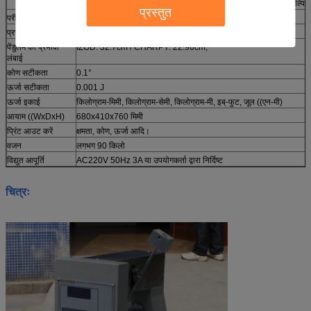
11J, 22J
वैकल्पिक
7.5J, 15J
वैकल्पिक
प्रस्तुत
परीक्षण कोण
150°
प्रभाव गति
IZOD: 3.46m/sec / CHARPY: 2.9m/sec,
पेंडुलम की प्रभावी
IZOD: 32.7cm / CHARPY: 22.96cm,
लंबाई
कोण सटीकता
0.1°
ऊर्जा सटीकता
0.001 J
ऊर्जा इकाई
किलोग्राम-मिमी, किलोग्राम-सेमी, किलोग्राम-मी, इब्-फुट, जूल ((एन-मी)
आयाम ((WxDxH)
680x410x760 मिमी
प्रिंट आउट करें
क्षमता, कोण, ऊर्जा आदि।
वजन
लगभग 90 किलो
विद्युत आपूर्ति
AC220V 50Hz 3A या उपयोगकर्ता द्वारा निर्दिष्ट
चित्रः