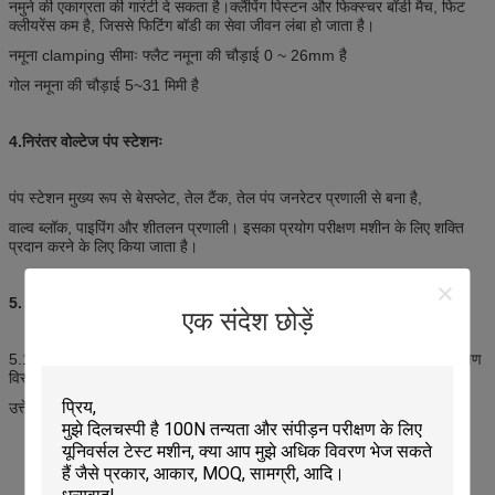
नमुने की एकाग्रता की गारंटी दे सकता है।क्लैंपिंग पिस्टन और फिक्स्चर बॉडी मैच, फिट
क्लीयरेंस कम है, जिससे फिटिंग बॉडी का सेवा जीवन लंबा हो जाता है।
नमूना clamping सीमाः फ्लैट नमूना की चौड़ाई 0 ~ 26mm है
गोल नमूना की चौड़ाई 5~31 मिमी है
4.
निरंतर वोल्टेज पंप स्टेशनः
पंप स्टेशन मुख्य रूप से बेसप्लेट, तेल टैंक, तेल पंप जनरेटर प्रणाली से बना है,
वाल्व ब्लॉक, पाइपिंग और शीतलन प्रणाली। इसका प्रयोग परीक्षण मशीन के लिए शक्ति
प्रदान करने के लिए किया जाता है।
5. पूर्ण डिजिटल एकल चैनल सर्वो नियंत्रक:
एक संदेश छोड़ें
5.1नियंत्रण चैनल राशिः एक, परीक्षण बल के इस बंद-लूप नियंत्रण सर्किट सहित,
परीक्षण
विस्थापन और परीक्षण विरूपण है।
उत्तेजित चिकनी
हस्तांतरण कार्य
नियंत्रण मोड में।
5.2विद्युत-हाइड्रोलिक सर्वो-गतिशील परीक्षण मशीन (सिस्टम) का नियंत्रण
सॉफ्टवेयरः
मल्टी-फंक्शन टेस्ट सॉफ्टवेयरः यह मजबूत लचीलापन और पूर्ण कार्य के साथ