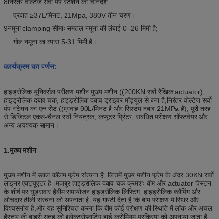
8निरंतर वोल्टेज सर्वो पंप स्टेशन का विनिर्देश:
प्रवाह ≥37L/मिनट, 21Mpa, 380V तीन चरण।
9नमूना clamping सीमाः समतल नमूना की लंबाई 0 -26 मिमी है;
गोल नमूना का व्यास 5-31 मिमी है।
कार्यक्रम का वर्णन:
हाइड्रोलिक यूनिवर्सल परीक्षण मशीन मुख्य मशीन ((200KN सर्वो रैखिक actuator),
हाइड्रोलिक दबाव चक, हाइड्रोलिक दबाव ड्राइवर मॉड्यूल से बना है,निरंतर वोल्टेज सर्वो
पंप स्टेशन का एक सेट ((प्रवाह 90L/मिनट है और सिस्टम दबाव 21MPa है), पूरी तरह
से डिजिटल एकल-चैनल सर्वो नियंत्रक, कंप्यूटर प्रिंटर, संबंधित परीक्षण सॉफ्टवेयर और
अन्य आवश्यक सामान।
1.
मुख्य मशीन
मुख्य मशीन में डबल कॉलम फ्रेम संरचना है, जिसमें मुख्य मशीन फ्रेम के अंदर 30KN सर्वो
लाइनर एक्ट्यूएटर है।मजबूर हाइड्रोलिक दबाव चक क्रमशः बीम और actuator पिस्टन
के शीर्ष पर घुड़सवार हैबीम समायोजन हाइड्रोलिक लिफ्टिंग, हाइड्रोलिक क्लैंपिंग और
लोचदार ढीली संरचना को अपनाता है, यह गारंटी देता है कि बीम परीक्षण में स्थिर और
विश्वसनीय है,और यह सुनिश्चित करना कि बीम कोई परीक्षण की स्थिति में लॉक और अचल
हैस्तंभ की बाहरी सतह को इलेक्ट्रोप्लाटिंग हार्ड क्रोमियम प्रक्रिया को अपनाया जाता है,