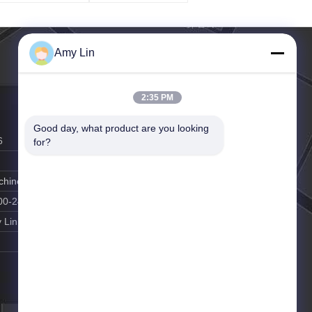
Amy Lin
2:35 PM
Good day, what product are you looking 
6
for?
achine.com
00-24:00
 Lin