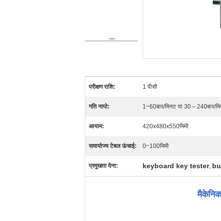
परीक्षण राशि:
1 पीसी
गति नापो:
1~60बार/मिनट या 30～240बार/म
आयाम:
420x480x550मिमी
समायोज्य टेबल ऊंचाई:
0~100मिमी
keyboard key tester
bu
प्रमुखता देना:
,
मैकेनि