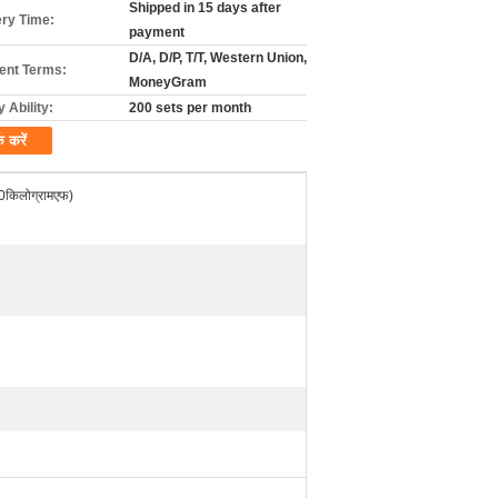
Shipped in 15 days after
ery Time:
payment
D/A, D/P, T/T, Western Union,
nt Terms:
MoneyGram
 Ability:
200 sets per month
क करें
िलोग्रामएफ)