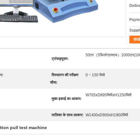
Deliv
Payme
Supply
संपर्
50एन（5किलोग्रामएफ）1000एन(100क
ट्रांसड्यूसर:
ष्ट
विस्थापन की परीक्षण
0 ~ 150 मिमी
सीमा:
W765xD895मिमीxH1250मिमी
मुख्य इकाई का आकार:
तालिका के साथ आकार:
W1400xD900xH1900मिमी
tton pull test machine