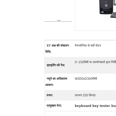
XY अक्ष की संचालन
पैनासोनिक से सर्वो मोटर
विधि:
0~150मिमी या उपयोगकर्ता द्वारा निर्दि
ड्राइविंग की रेंज:
नमूने का अधिकतम
W300xD300मिमी
आकार:
वजन:
लगभग 250 किग्रा
keyboard key tester
bu
प्रमुखता देना:
,