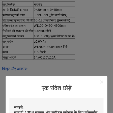
वायु सिलेंडर
चार सेट
हवा के सिलेंडरों का चाल
0~30mm या 0~45mm
परीक्षण चक्र की सीमा
0~999999 ((सेट करने योग्य)
हिट/इन्सर्ट/एक्स्ट्रेक्ट की गति
10~120चक्र/मिनट ((समायोज्य)
परीक्षण मेज का आकार
W1100*D450*H300mm
सिलेंडरों की स्थापना की सीमा
800*600 मिमी
वायु सिलेंडरों का बल
100~1500gf ((या निर्दिष्ट के रूप में)
वायु स्रोत
≥0.6MPa
आयाम
W1200×D800×H915 मिमी
वजन
155 किलो
विद्युत आपूर्ति
1 ′′,AC110V,10A
चित्र और आकारः
एक संदेश छोड़ें